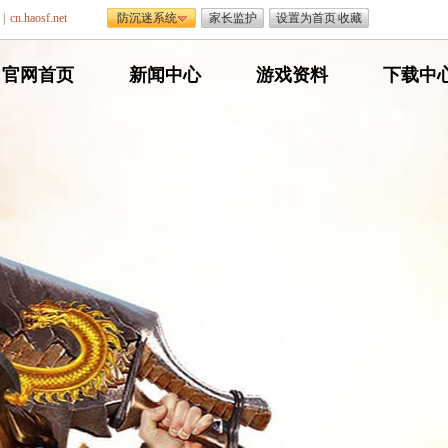
|
cn.haosf.net
防沉迷系统
家长监护
设置为首页
|
收藏
网
官网首页
网
新闻中心
网
游戏资料
网
下载中
通
通
通
通
传
传
传
传
奇
奇
奇
奇