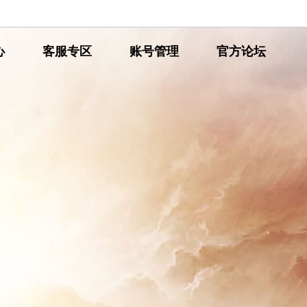
心
网
客服专区
网
账号管理
网
官方论坛
通
通
通
传
传
传
奇
奇
奇