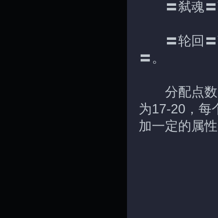
〓弑魂〓获得
〓轮回〓获得
〓。
分配点数兑
为17-20
加一定的属性