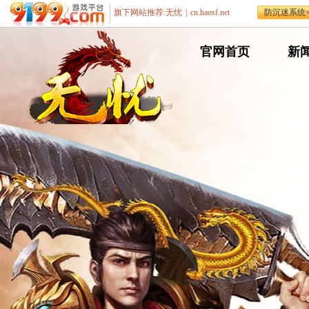
旗下网站推荐:
无忧
|
cn.haosf.net
防沉迷系统
网
官网首页
网
新
通
通
遨游游戏平台
传
传
奇
奇