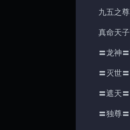
九五之尊获得
真命天子获得
〓龙神〓获得
〓灭世〓获得
〓遮天〓获得
〓独尊〓获得