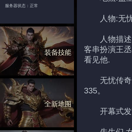
服务器状态：正常
人物:无忧
人物描述:一
客串扮演王丞
看见他.
无忧传奇服
335。
开幕式发