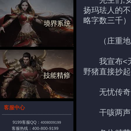
先生们,女
扬玛珐人的不
略字数三千）
（庄重地
我宣布<无
野猪直接抄起
无忧传奇服
客服中心
干咳两声
9199客服QQ：
4008009199
客服热线：400-800-9199