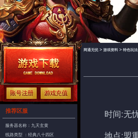
>
>
网通无忧
游戏资料
特色玩法
推荐区服
时间:无忧传
服务器名称：
九天玄黄
地点:盟重
线路类型 ：经典八十四区