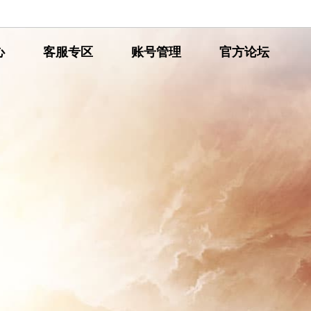
心
网
客服专区
网
账号管理
网
官方论坛
通
通
通
传
传
传
奇
奇
奇