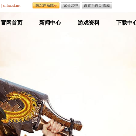
|
cn.haosf.net
防沉迷系统
家长监护
设置为首页
|
收藏
网
官网首页
网
新闻中心
网
游戏资料
网
下载中
通
通
通
通
传
传
传
传
奇
奇
奇
奇