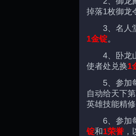
2、御龙殿
掉落1枚御龙
3、名人堂所
1金锭
。
4、卧龙山
使者处兑换
1
5、参加每
自动给天下第
英雄技能精修
6、参加每
锭
和
1荣誉
，