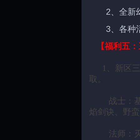
2、全新幻
3、各种活
【福利五：
1、新区三
取。
战士：基础
焰剑诀、野蛮
法师：灭天