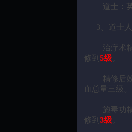
道士：英雄
3、道士人物
治疗术精修
修到
5级
。
精修后效果
血总量三级。
施毒功精修
修到
3级
。