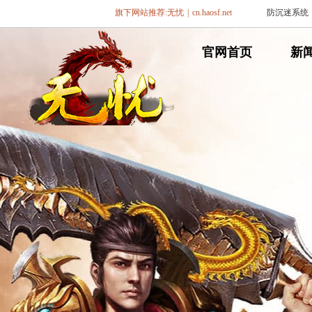
旗下网站推荐:
无忧
|
cn.haosf.net
防沉迷系统
网
官网首页
网
新
通
通
遨游游戏平台
传
传
奇
奇