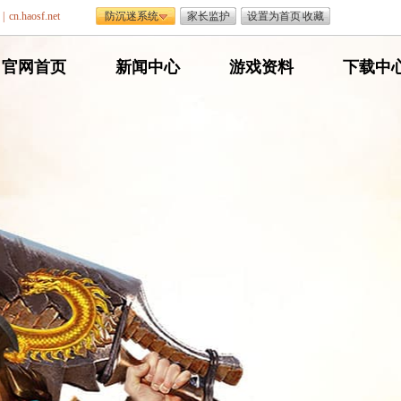
|
cn.haosf.net
防沉迷系统
家长监护
设置为首页
|
收藏
网
官网首页
网
新闻中心
网
游戏资料
网
下载中
通
通
通
通
传
传
传
传
奇
奇
奇
奇