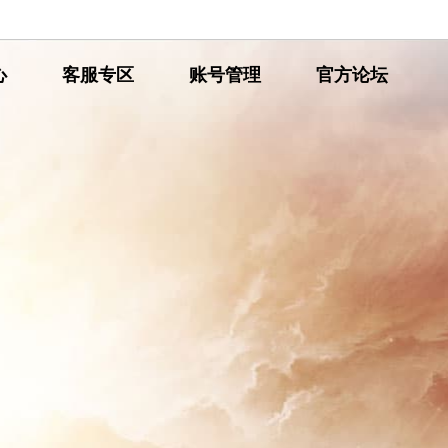
心
网
客服专区
网
账号管理
网
官方论坛
通
通
通
传
传
传
奇
奇
奇