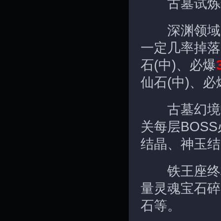
古墓试炼幼
深渊领域三
一定几率掉落
石(中)、必爆
仙石(中)、必
古墓幻境
关每层BOS
结晶、神玉结
铁王座终极
量灵魂宝石碎
石等。