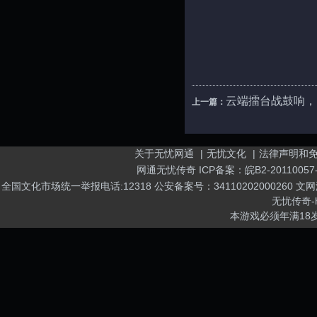
云端擂台战鼓响，
上一篇：
关于无忧网通
|
无忧文化
|
法律声明和
网通无忧传奇
ICP备案：
皖B2-20110057
全国文化市场统一举报电话:12318 公安备案号：34110202000260 文网游
无忧传奇
-
本游戏必须年满18