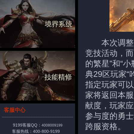
本次调整仅
竞技活动，而
的繁星”和“
典29区玩家
指定玩家可以
家将返回本服
献度，玩家应
客服中心
参与度的勇士
跨服资格。
9199客服QQ：
4008009199
客服热线：400-800-9199