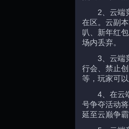
2、云端竞
在区。云副本
叭、新年红包
场内丢弃。
3、云端竞
行会、禁止创
等，玩家可以
4、在云端
号争夺活动将
延至云巅争霸