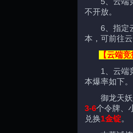
5、云端竞
不开放。
6、指定云
本，可前往云
【云端竞
1、云端竞
本爆率如下。
御龙天妖
3-6
个令牌、
兑换
1金锭
。