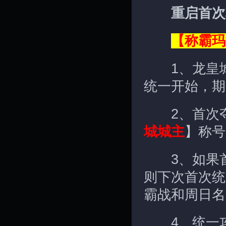
重启首次
【称霸玛
1、龙皇城城
统一开始，期
2、首次夺
城城主
】称号
3、如果首
则下次首次统
霸战和周日名
4、统一攻