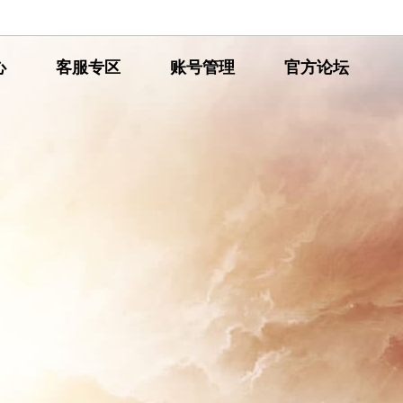
心
网
客服专区
网
账号管理
网
官方论坛
通
通
通
传
传
传
奇
奇
奇