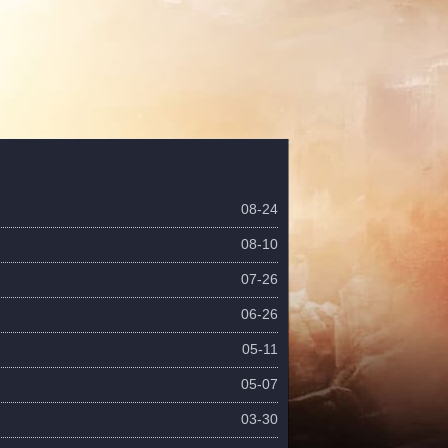
08-24
08-10
07-26
06-26
05-11
05-07
03-30