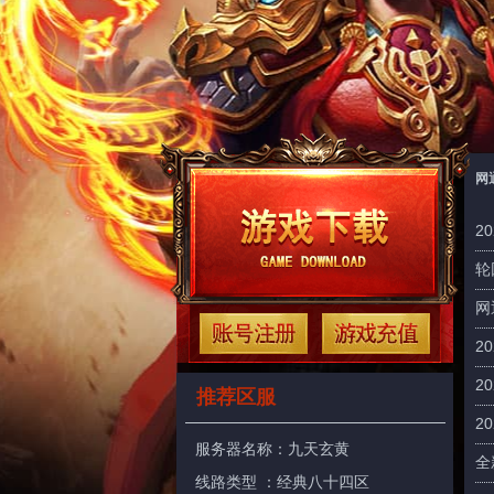
网
2
轮
网
2
2
推荐区服
2
服务器名称：
九天玄黄
全
线路类型 ：经典八十四区