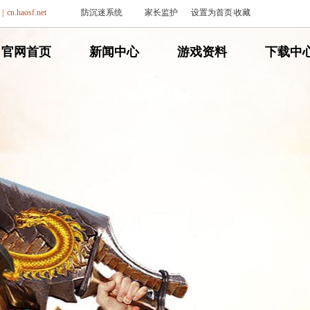
|
cn.haosf.net
防沉迷系统
家长监护
设置为首页
|
收藏
网
官网首页
网
新闻中心
网
游戏资料
网
下载中
通
通
通
通
传
传
传
传
奇
奇
奇
奇