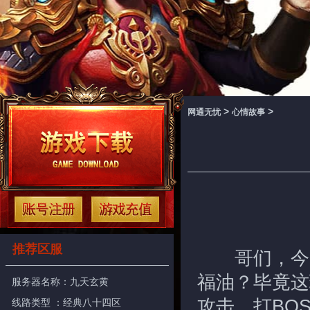
>
>
网通无忧
心情故事
推荐区服
哥们，今天
福油？毕竟这
服务器名称：
九天玄黄
攻击，打BO
线路类型 ：经典八十四区