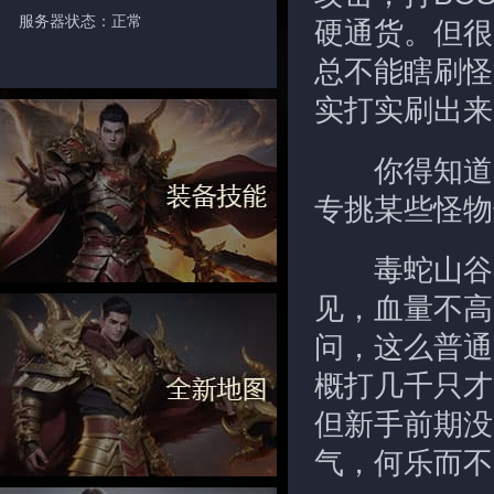
服务器状态：正常
硬通货。但很
总不能瞎刷怪
实打实刷出来
你得知道，
专挑某些怪物
毒蛇山谷的
见，血量不高
问，这么普通
概打几千只才
但新手前期没
气，何乐而不