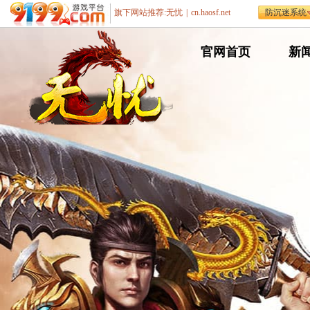
旗下网站推荐:
无忧
|
cn.haosf.net
防沉迷系统
网
官网首页
网
新
通
通
遨游游戏平台
传
传
奇
奇