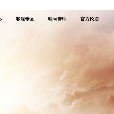
心
网
客服专区
网
账号管理
网
官方论坛
通
通
通
传
传
传
奇
奇
奇