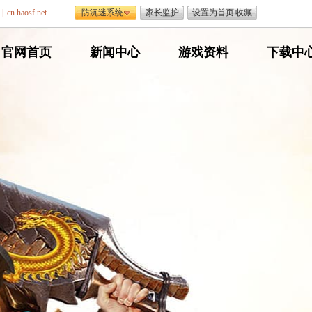
|
cn.haosf.net
防沉迷系统
家长监护
设置为首页
|
收藏
网
官网首页
网
新闻中心
网
游戏资料
网
下载中
通
通
通
通
传
传
传
传
奇
奇
奇
奇