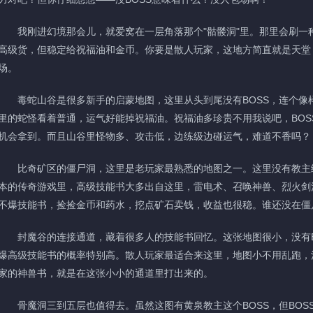
我刚进幻境那会儿，就爱窝在一层角落那个"骷髅洞"里。那里会刷一种
高级货，但稳定给祝福油和金币。你要是散人玩家，这地方简直就是天堂
场。
毒蛇山谷是很多新手的启蒙地图，这里从头到尾没有BOSS，连个像
里的蛇怪看着普通，运气好能掉祝福油。祝福油多珍贵不用我说吧，BOS
机会拿到。而且山谷里怪物多、攻击低，边练级边碰运气，难道不香吗？
比奇矿区的僵尸洞，这里是老玩家最熟悉的地图之一。这里没有教主级
本的传奇游戏里，高级技能书大多出自这里，雷电术、召唤神兽、烈火剑
不爆技能书，捡捡金币和药水，挖点矿石卖钱，收益也很稳。谁还没在僵
封魔谷的连接通道，藏着很多人的技能书回忆。这张地图很小，没有B
爆高级技能书的概率特别高。散人玩家最适合来这里，地图小不用乱跑，
家的神兽书，就是在这张小小的通道里打出来的。
骨魔洞三到五层也值得去。虽然这图有黄泉教主这个BOSS，但BOS