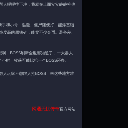
帮人呼呼往下冲，我就在上面安安静静捡他
新手和小号，骷髅、僵尸随便打，能爆基础
纯度高的黑铁矿，能卖不少金币。装备差、
啊，BOSS刷新全服都知道了，一大群人
个小时，收获可能比抢一个BOSS还多。
人玩家不想跟人抢BOSS，来这些地方准
网通
无忧传奇
官方网站