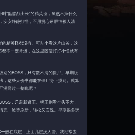
叫"骷髅战士长"的精英怪，虽然不掉什么
，安安静静打怪，不用提心吊胆怕被人清
样的精英怪都没有。可别小看这片山谷，这
S都不一定常爆，在这里随便打打小怪就有
别的BOSS，只有数不清的僵尸。早期版
法，这些天价书都能在僵尸身上摸到。就算
尸洞蹲过一整晚呢？
OSS，只刷新狮王。狮王别看个头不大，
清完一波等刷新，轻松又安逸。早期很多玩
S一般在底层，上面几层没人管。我经常去